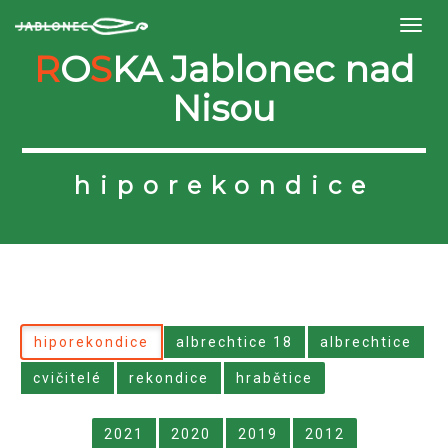
R
O
S
KA Jablonec nad
Nisou
hiporekondice
hiporekondice
albrechtice 18
albrechtice
cvičitelé
rekondice
hrabětice
2021
2020
2019
2012